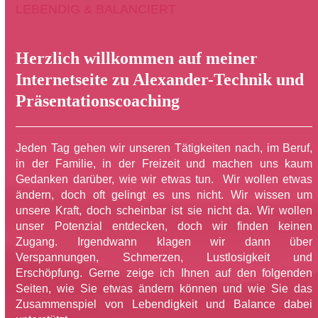
Open
Close
Skip
LEBENDIG & BALANCIERT
to
mobile
mobile
content
menu
menu
Herzlich willkommen auf meiner
Internetseite zu Alexander-Technik und
Präsentationscoaching
Jeden Tag gehen wir unseren Tätigkeiten nach, im Beruf,
in der Familie, in
der Freizeit und machen uns kaum
Gedanken darüber, wie wir etwas tun.
Wir wollen etwas
ändern, doch oft
gelingt es uns nicht.
Wir wissen um
unsere Kraft, doch
scheinbar ist sie nicht da.
Wir wollen
unser Potenzial
entdecken, doch wir finden keinen
Zugang.
Irgendwann klagen wir dann über
Verspannungen, Schmerzen,
Lustlosigkeit und
Erschöpfung.
Gerne zeige ich Ihnen auf den folgenden
Seiten, wie Sie etwas ändern
können und wie Sie das
Zusammenspiel von Lebendigkeit und Balance
dabei